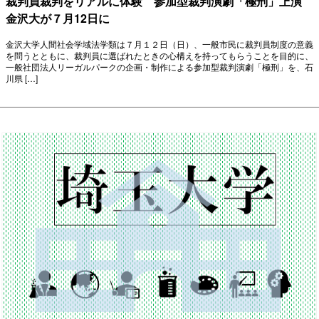
裁判員裁判をリアルに体験 参加型裁判演劇「極刑」上演
金沢大が７月12日に
金沢大学人間社会学域法学類は７月１２日（日）、一般市民に裁判員制度の意義
を問うとともに、裁判員に選ばれたときの心構えを持ってもらうことを目的に、
一般社団法人リーガルパークの企画・制作による参加型裁判演劇「極刑」を、石
川県 […]