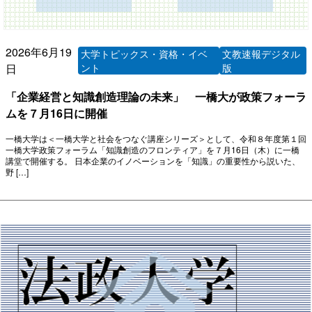
2026年6月19
大学トピックス・資格・イベ
文教速報デジタル
日
ント
版
「企業経営と知識創造理論の未来」 ⼀橋⼤が政策フォーラ
ムを７⽉16⽇に開催
⼀橋⼤学は＜⼀橋⼤学と社会をつなぐ講座シリーズ＞として、令和８年度第１回
⼀橋⼤学政策フォーラム「知識創造のフロンティア」を７⽉16⽇（⽊）に⼀橋
講堂で開催する。 日本企業のイノベーションを「知識」の重要性から説いた、
野 […]