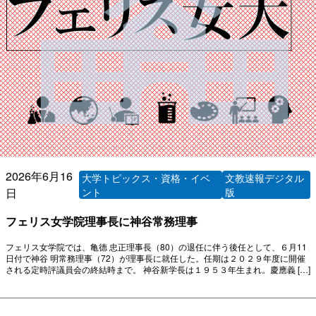
2026年6月16
大学トピックス・資格・イベ
文教速報デジタル
日
ント
版
フェリス女学院理事長に神谷常務理事
フェリス女学院では、亀德 忠正理事長（80）の退任に伴う後任として、６月11
日付で神谷 明常務理事（72）が理事長に就任した。任期は２０２９年度に開催
される定時評議員会の終結時まで。 神谷新学長は１９５３年生まれ。慶應義 […]