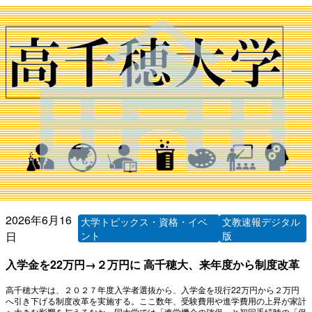
2026年6月16
大学トピックス・資格・イベ
文教速報デジタル
日
ント
版
入学金を22万円→２万円に 高千穂大、来年度から制度改革
高千穂大学は、２０２７年度入学者選抜から、入学金を現行22万円から２万円
へ引き下げる制度改革を実施する。ここ数年、受験費用や進学費用の上昇が家計
へ大きな影響を与えるなか、同大学では「進学機会の確保」と初回手続時の「保