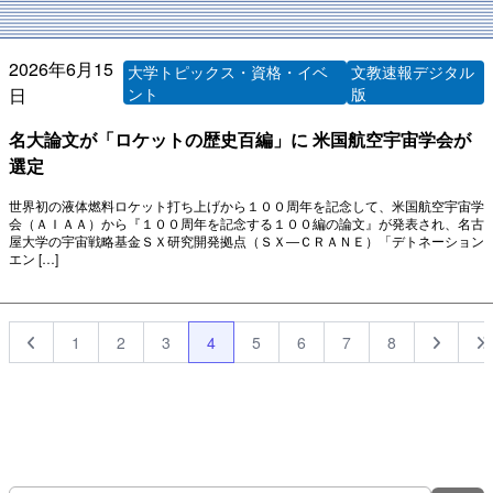
2026年6月15
大学トピックス・資格・イベ
文教速報デジタル
日
ント
版
名大論文が「ロケットの歴史百編」に 米国航空宇宙学会が
選定
世界初の液体燃料ロケット打ち上げから１００周年を記念して、米国航空宇宙学
会（ＡＩＡＡ）から『１００周年を記念する１００編の論文』が発表され、名古
屋大学の宇宙戦略基金ＳＸ研究開発拠点（ＳＸ―ＣＲＡＮＥ）「デトネーション
エン […]
1
2
3
4
5
6
7
8