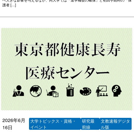
護者 […]
2026年6月
大学トピックス・資格・
研究最
文教速報デジタ
16日
イベント
前線
ル版