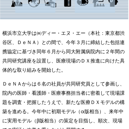
横浜市立大学は㈱ディー・エヌ・エー（本社：東京都渋
谷区、ＤｅＮＡ）との間で、今年３月に締結した包括連
携協定に基づき同年６月から同大附属病院内に２年間の
共同研究講座を設置し、医療現場のＤＸ推進に向けた具
体的な取り組みを開始した。
ＤｅＮＡからは６名の社員が共同研究員として参画し、
院内の医師・看護師・医療事務担当者に密着して現場課
題を調査・把握したうえで、新たな医療ＤＸモデルの構
築を進める。今年中に初期モデル（α版相当）、来年中
に実用モデル（β版相当）の策定を目指し、順次、現場