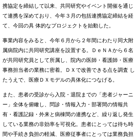
携協定を締結して以来、共同研究やイベント開催を通じ
て連携を深めており、今年３月の包括連携協定締結を経
て、今回の具 体的なプロジェクトを始動した。
事業内容をみると、今年６月から２年間にわたり同大附
属病院内に共同研究講座を設置する。ＤｅＮＡから６名
が共同研究員として所属し、院内の医師・看護師・医療
事務担当者の業務に密着。ＤＸで改善できる点を調査 し
たうえで、医療ＤＸモデルの具体化につなげる。
また、患者の受診から入院・退院までの「患者ジャーニ
ー」全体を俯瞰し、問診・情報入力・部署間の情報共
有・看護記録・外来と病棟間の連携など、繰り返し発生
している業務の非効率を可視化。患者にとっては待ち時
間や手続き負担の軽減、医療従事者にとっては業務負担