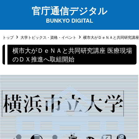
官庁通信デジタル
BUNKYO DIGITAL
トップ
大学トピックス・資格・イベント
横市大がＤｅＮＡと共同研究講座 医
横市大がＤｅＮＡと共同研究講座 医療現場
のＤＸ推進へ取組開始