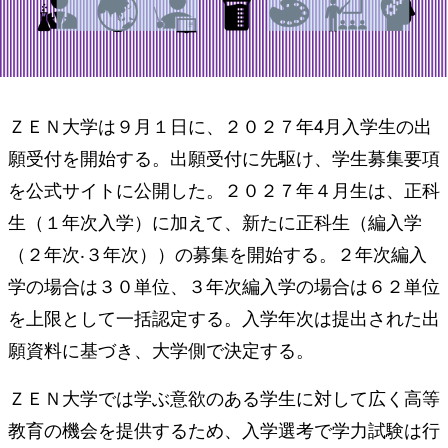
ＺＥＮ⼤学は９⽉１⽇に、２０２７年4⽉⼊学⽣の出
願受付を開始する。出願受付に先駆け、学⽣募集要項
を公式サイトに公開した。２０２７年４⽉⽣は、正科
⽣（１年次⼊学）に加えて、新たに正科⽣（編⼊学
（２年次‧３年次））の募集を開始する。２年次編⼊
学の場合は３０単位、３年次編⼊学の場合は６２単位
を上限として⼀括認定する。⼊学年次は提出された出
願資料に基づき、⼤学側で決定する。
ＺＥＮ⼤学では学ぶ意欲のある学生に対して広く⾼等
教育の機会を提供するため、⼊学選考で学⼒試験は⾏