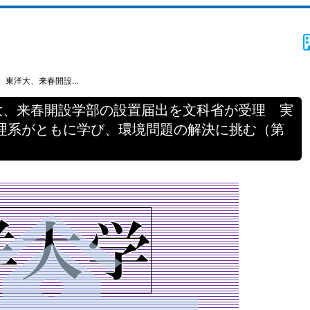
東洋大、来春開設...
大、来春開設学部の設置届出を文科省が受理 実
理系がともに学び、環境問題の解決に挑む（第