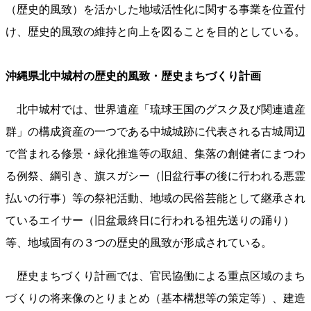
（歴史的風致）を活かした地域活性化に関する事業を位置付
け、歴史的風致の維持と向上を図ることを目的としている。
沖縄県北中城村の歴史的風致・歴史まちづくり計画
北中城村では、世界遺産「琉球王国のグスク及び関連遺産
群」の構成資産の一つである中城城跡に代表される古城周辺
で営まれる修景・緑化推進等の取組、集落の創健者にまつわ
る例祭、綱引き、旗スガシー（旧盆行事の後に行われる悪霊
払いの行事）等の祭祀活動、地域の民俗芸能として継承され
ているエイサー（旧盆最終日に行われる祖先送りの踊り）
等、地域固有の３つの歴史的風致が形成されている。
歴史まちづくり計画では、官民協働による重点区域のまち
づくりの将来像のとりまとめ（基本構想等の策定等）、建造