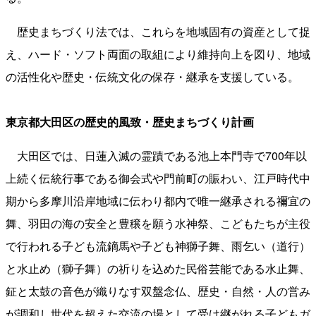
歴史まちづくり法では、これらを地域固有の資産として捉
え、ハード・ソフト両面の取組により維持向上を図り、地域
の活性化や歴史・伝統文化の保存・継承を支援している。
東京都大田区の歴史的風致・歴史まちづくり計画
大田区では、日蓮入滅の霊蹟である池上本門寺で700年以
上続く伝統行事である御会式や門前町の賑わい、江戸時代中
期から多摩川沿岸地域に伝わり都内で唯一継承される禰宜の
舞、羽田の海の安全と豊穣を願う水神祭、こどもたちが主役
で行われる子ども流鏑馬や子ども神獅子舞、雨乞い（道行）
と水止め（獅子舞）の祈りを込めた民俗芸能である水止舞、
鉦と太鼓の音色が織りなす双盤念仏、歴史・自然・人の営み
が調和し世代を超えた交流の場として受け継がれる子どもガ