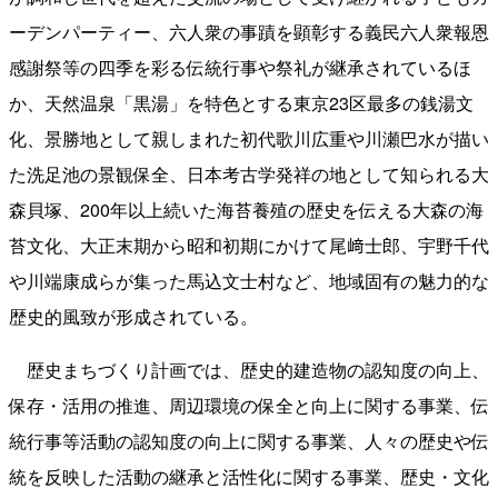
ーデンパーティー、六人衆の事蹟を顕彰する義民六人衆報恩
感謝祭等の四季を彩る伝統行事や祭礼が継承されているほ
か、天然温泉「黒湯」を特色とする東京23区最多の銭湯文
化、景勝地として親しまれた初代歌川広重や川瀬巴水が描い
た洗足池の景観保全、日本考古学発祥の地として知られる大
森貝塚、200年以上続いた海苔養殖の歴史を伝える大森の海
苔文化、大正末期から昭和初期にかけて尾﨑士郎、宇野千代
や川端康成らが集った馬込文士村など、地域固有の魅力的な
歴史的風致が形成されている。
歴史まちづくり計画では、歴史的建造物の認知度の向上、
保存・活用の推進、周辺環境の保全と向上に関する事業、伝
統行事等活動の認知度の向上に関する事業、人々の歴史や伝
統を反映した活動の継承と活性化に関する事業、歴史・文化