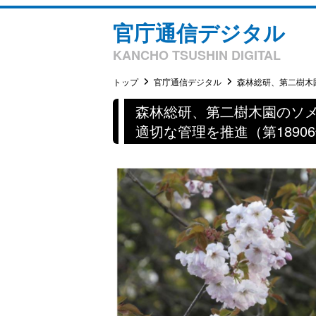
官庁通信デジタル
KANCHO TSUSHIN DIGITAL
トップ
官庁通信デジタル
森林総研、第二樹木園
森林総研、第二樹木園のソ
適切な管理を推進（第1890