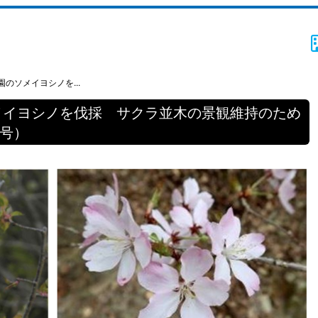
のソメイヨシノを...
メイヨシノを伐採 サクラ並木の景観維持のため
6号）