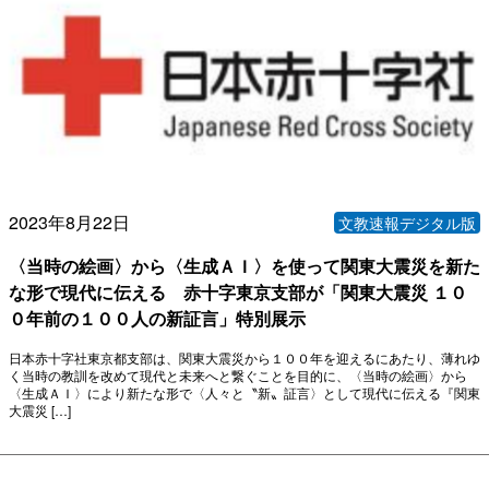
2023年8月22日
文教速報デジタル版
〈当時の絵画〉から〈生成ＡＩ〉を使って関東大震災を新た
な形で現代に伝える 赤十字東京支部が「関東大震災 １０
０年前の１００人の新証言」特別展示
日本赤十字社東京都支部は、関東大震災から１００年を迎えるにあたり、薄れゆ
く当時の教訓を改めて現代と未来へと繋ぐことを目的に、〈当時の絵画〉から
〈生成ＡＩ〉により新たな形で〈人々と〝新〟証言〉として現代に伝える『関東
大震災 […]