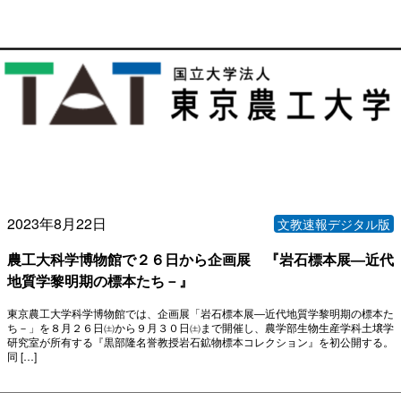
2023年8月22日
文教速報デジタル版
農工大科学博物館で２６日から企画展 『岩石標本展―近代
地質学黎明期の標本たち－』
東京農工大学科学博物館では、企画展「岩石標本展―近代地質学黎明期の標本た
ち－」を８月２６日㈯から９月３０日㈯まで開催し、農学部生物生産学科土壌学
研究室が所有する『黒部隆名誉教授岩石鉱物標本コレクション』を初公開する。
同 […]