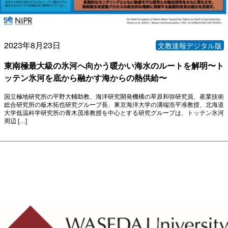
2023年8月23日
文教速報デジタル版
東南極最大級の氷河へ向かう暖かい海水のルートを解明〜ト
ッテン氷河を底から融かす海からの熱供給〜
国立極地研究所の平野大輔助教、海洋研究開発機構の草原和弥研究員、産業技術
総合研究所の板木拓也研究グループ長、東京海洋大学の溝端浩平准教授、北海道
大学低温科学研究所の青木茂准教授を中心とする研究グループは、トッテン氷河
周辺 […]