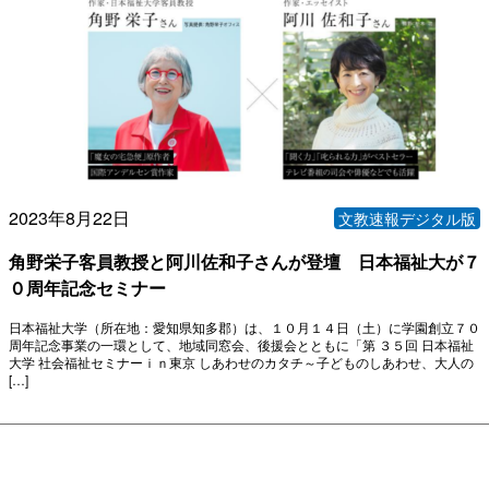
2023年8月22日
文教速報デジタル版
角野栄子客員教授と阿川佐和子さんが登壇 日本福祉大が７
０周年記念セミナー
日本福祉大学（所在地：愛知県知多郡）は、１０月１４日（土）に学園創立７０
周年記念事業の一環として、地域同窓会、後援会とともに「第 ３５回 日本福祉
大学 社会福祉セミナーｉｎ東京 しあわせのカタチ～子どものしあわせ、大人の
[…]