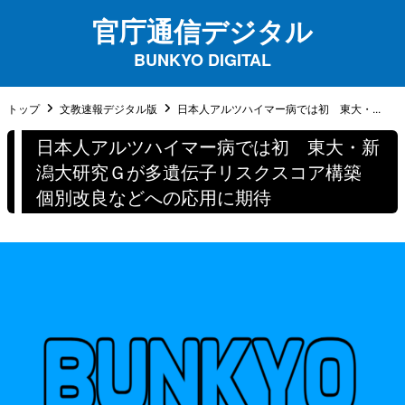
官庁通信デジタル
BUNKYO DIGITAL
トップ
文教速報デジタル版
日本人アルツハイマー病では初 東大・...
日本人アルツハイマー病では初 東大・新
潟大研究Ｇが多遺伝子リスクスコア構築
個別改良などへの応用に期待