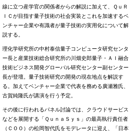
線に立つ産学官の関係者からの解説に加えて、ＱｕＲ
ＩＣが目指す量子技術の社会実装とこれを加速するベ
ンチャー企業や有識者が量子技術の実用化について解
説する。
理化学研究所の中村泰信量子コンピュータ研究センタ
ー長と産業技術総合研究所の川畑史郎量子・ＡＩ融合
技術ビジネス開発グローバル研究センター副センター
長が登壇。量子技術研究の開発の現在地点を解説す
る。加えてベンチャー企業で代表を務める廣瀬雅氏、
古賀純隆氏が講演を行う予定。
その後に行われるパネル討論では、クラウドサービス
などを展開する「ＱｕｎａＳｙｓ」の最高執行責任者
（ＣＯＯ）の松岡智代氏をモデレータに迎え、「日本