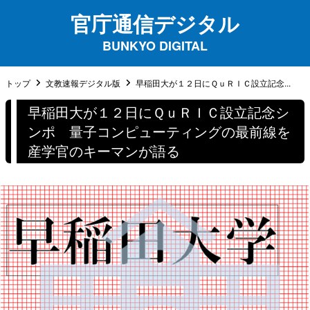
官庁通信デジタル
BUNKYO DIGITAL
トップ
文教速報デジタル版
早稲田大が１２日にＱｕＲＩＣ設立記念...
早稲田大が１２日にＱｕＲＩＣ設立記念シ
ンポ 量子コンピューティングの最前線を
産学官のキーマンが語る