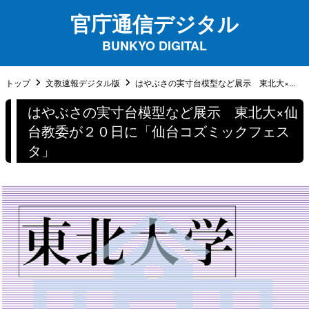
官庁通信デジタル
BUNKYO DIGITAL
トップ
文教速報デジタル版
はやぶさの実寸台模型など展示 東北大×...
はやぶさの実寸台模型など展示 東北大×仙
台教委が２０日に「仙台コズミックフェス
タ」