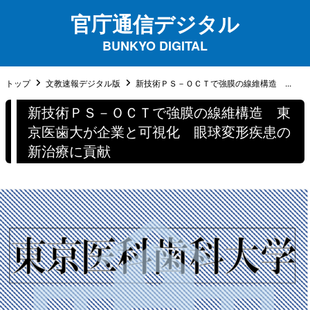
官庁通信デジタル
BUNKYO DIGITAL
トップ
文教速報デジタル版
新技術ＰＳ－ＯＣＴで強膜の線維構造 ...
新技術ＰＳ－ＯＣＴで強膜の線維構造 東
京医歯大が企業と可視化 眼球変形疾患の
新治療に貢献