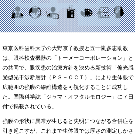
東京医科歯科大学の大野京子教授と五十嵐多恵助教
は、眼科検査機器の「トーメーコーポレーション」と
の共同で、眼疾患の治療方針を決める新技術「偏光感
受型光干渉断層計（ＰＳ－ＯＣＴ）」により生体眼で
広範囲の強膜の線維構造を可視化することに成功し
た。国際科学誌「ジャマ・オフタルモロジー」に７日
付で掲載されている。
強膜の形状に異常が生じると失明につながる合併症を
引き起こすが、これまで生体眼では厚さの測定しかさ