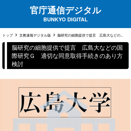
官庁通信デジタル
BUNKYO DIGITAL
トップ
文教速報デジタル版
脳研究の細胞提供で提言 広島大などの...
脳研究の細胞提供で提言 広島大などの国
際研究Ｇ 適切な同意取得手続きのあり方
検討