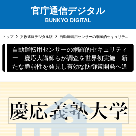
官庁通信デジタル
BUNKYO DIGITAL
トップ
文教速報デジタル版
自動運転用センサーの網羅的セキュリテ...
自動運転用センサーの網羅的セキュリティ
ー 慶応大講師らが調査を世界初実施 新
たな脆弱性を発見し有効な防御策開発へ道