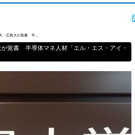
・広島大が覚書 半...
大が覚書 半導体マネ人材「エル・エス・アイ・