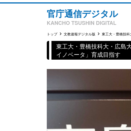
官庁通信デジタル
KANCHO TSUSHIN DIGITAL
トップ
文教速報デジタル版
東工大・豊橋技科大
東工大・豊橋技科大・広島
イノベータ」育成目指す