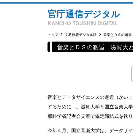
官庁通信デジタル
KANCHO TSUSHIN DIGITAL
トップ
文教速報デジタル版
音楽とＤＳの邂逅 
音楽とＤＳの邂逅 滋賀大
音楽とデータサイエンスの邂逅（かいこ
するために―。滋賀大学と国立音楽大学
部科学省記者会見室で協定締結式を執り
今年４月、国立音楽大学は、データサイ