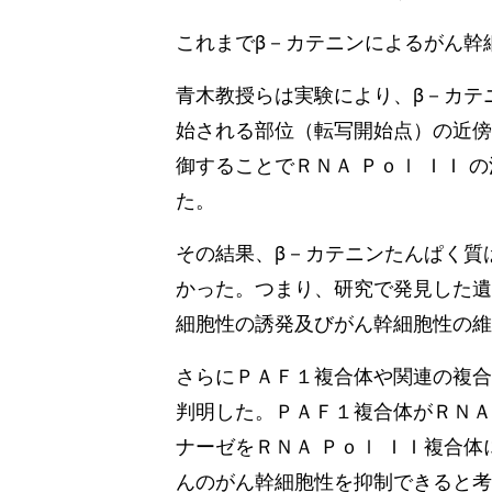
これまでβ－カテニンによるがん幹
青木教授らは実験により、β－カテ
始される部位（転写開始点）の近傍
御することでＲＮＡ Ｐｏｌ ＩＩ
た。
その結果、β－カテニンたんぱく質
かった。つまり、研究で発見した遺
細胞性の誘発及びがん幹細胞性の維
さらにＰＡＦ１複合体や関連の複合
判明した。ＰＡＦ１複合体がＲＮＡ
ナーゼをＲＮＡ Ｐｏｌ ＩＩ複合
んのがん幹細胞性を抑制できると考