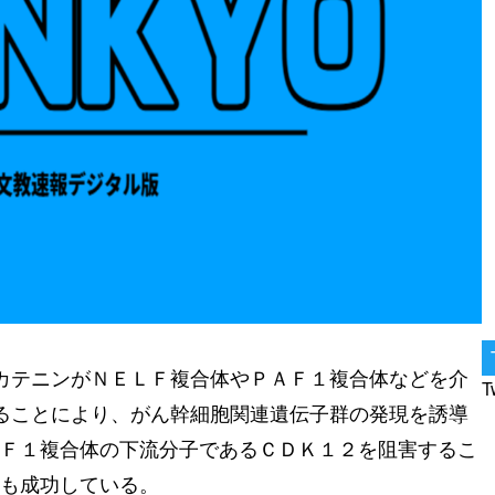
カテニンがＮＥＬＦ複合体やＰＡＦ１複合体などを介
T
することにより、がん幹細胞関連遺伝子群の発現を誘導
Ｆ１複合体の下流分子であるＣＤＫ１２を阻害するこ
も成功している。