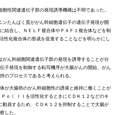
細胞性関連遺伝子群の発現誘導機構は不明であった。
ニンたんぱく質ががん幹細胞遺伝子の遺伝子発現が開
に結合し、ＮＥＬＦ複合体やＰＡＦ１複合体などを制
 の活性化複合体の形成を促進することなどを明らかにし
はがん幹細胞関連遺伝子群の発現を誘導することが分
伝子発現を制御する転写機序が大腸がんの開始、がん
持のプロセスであると考えられる。
体が大腸癌のがん幹細胞性の誘発と維持に働くことが
 Ｐｏｌ ＩＩを活性化するときにＣＤＫ１２などのキ
体に動員するため、ＣＤＫ１２を抑制することで大腸が
察した。