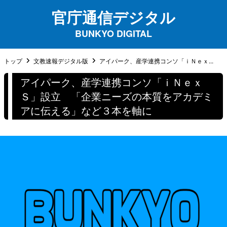
官庁通信デジタル
BUNKYO DIGITAL
トップ
文教速報デジタル版
アイパーク、産学連携コンソ「ｉＮｅｘ...
アイパーク、産学連携コンソ「ｉＮｅｘ
Ｓ」設立 「企業ニーズの本質をアカデミ
アに伝える」など３本を軸に