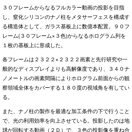
３０フレームからなるフルカラー動画の投影を目指
し、窒化シリコンのナノ柱をメタサーフェスを構成す
る構造体として、ガラス基板上に数億本配置。９０フ
レーム(３０フレーム×３色)からなるホログラム列を
１枚の基板上に形成した。
各フレームは２３２２×２３２２画素と先行研究や一
般的なディスプレイよりも高解像度であり、３４０ナ
ノメートルの画素間隔によりホログラム前面からの観
察領域全体をカバーする１８０度の視域角を有してい
る。
また、ナノ柱の製作を最適な加工条件の下で行うこと
で、光の利用効率を向上させている。投影したのは地
球が回転する動画（２Ｄ）で、３色の投影像を重ね合