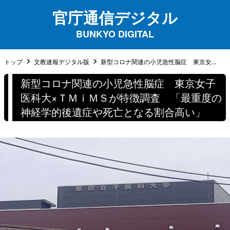
官庁通信デジタル
BUNKYO DIGITAL
トップ
文教速報デジタル版
新型コロナ関連の小児急性脳症 東京女...
新型コロナ関連の小児急性脳症 東京女子
医科大×ＴＭｉＭＳが特徴調査 「最重度の
神経学的後遺症や死亡となる割合高い」