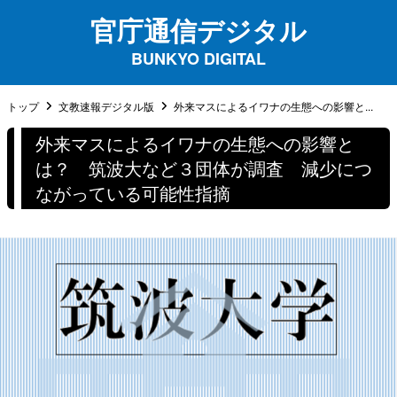
官庁通信デジタル
BUNKYO DIGITAL
トップ
文教速報デジタル版
外来マスによるイワナの生態への影響と...
外来マスによるイワナの生態への影響と
は？ 筑波大など３団体が調査 減少につ
ながっている可能性指摘