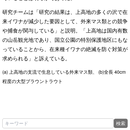
研究チームは「研究の結果は、上⾼地の多くの沢で在
来イワナが減少した要因として、外来マス類との競争
や捕⾷が関与している」と説明。「上⾼地は国内有数
の⼭岳観光地であり、国⽴公園の特別保護地区にもな
っていることから、在来種イワナの絶滅を防ぐ対策が
求められる」と訴えている。
(a) 上⾼地の⽀流で⽣息している外来マス類、 (b)全⻑ 40cm
程度の⼤型ブラウントラウト
検索