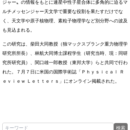
ジャー〟の情報をもとに連星中性子星合体に多角的に迫るマ
ルチメッセンジャー天文学で重要な役割を果たすだけでな
く、天文学や原子核物理、素粒子物理学など別分野への波及
も見込まれる。
この研究は、柴田大同教授（独マックスプランク重力物理学
研究所所長）、林航大同博士課程学生（研究当時、現：同研
究所研究員）、関口雄一郎教授（東邦大学）らと共同で行わ
れた。７月７日に米国の国際学術誌「Ｐｈｙｓｉｃａｌ Ｒ
ｅｖｉｅｗ Ｌｅｔｔｅｒｓ」にオンライン掲載された。
検索