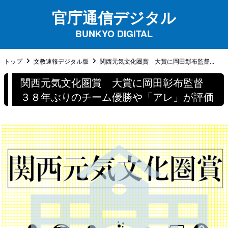
官庁通信デジタル
BUNKYO DIGITAL
トップ
文教速報デジタル版
関西元気文化圏賞 大賞に岡田彰布監督...
関西元気文化圏賞 大賞に岡田彰布監督
３８年ぶりのチーム優勝や「アレ」が評価