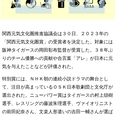
関西元気文化圏推進協議会は３０日、２０２３年の
「関西元気文化圏賞」の受賞者を決定した。対象には
阪神タイガースの岡田彰布監督が受賞した。３８年ぶ
りのチーム優勝への貢献や合言葉「アレ」が日本に元
気を与えたことなどが評価された。
特別賞には、ＮＨＫ朝の連続小説ドラマの舞台とし
て、注目が高まっているＯＳＫ日本歌劇団と文化庁が
選出された。ニューパワー賞はタイガースの村上頌樹
選手、レスリングの藤波朱理選手、ヴァイオリニスト
の前田妃奈さん、文楽人形遣いの吉田一輔さんが選ば