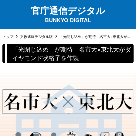
官庁通信デジタル
BUNKYO DIGITAL
トップ
文教速報デジタル版
「光閉じ込め」が期待 名市大×東北大が...
「光閉じ込め」が期待 名市大×東北大がダ
イヤモンド状格子を作製