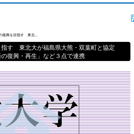
復興を目指す 東北...
目指す 東北大が福島県大熊・双葉町と協定
済の復興・再生」など３点で連携