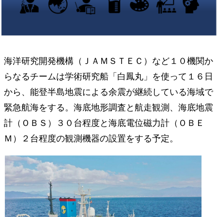
海洋研究開発機構（ＪＡＭＳＴＥＣ）など１０機関か
らなるチームは学術研究船「白鳳丸」を使って１６日
から、能登半島地震による余震が継続している海域で
緊急航海をする。海底地形調査と航走観測、海底地震
計（ＯＢＳ）３０台程度と海底電位磁力計（ＯＢＥ
Ｍ）２台程度の観測機器の設置をする予定。