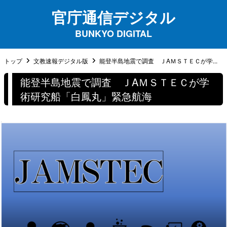
官庁通信デジタル
BUNKYO DIGITAL
トップ
文教速報デジタル版
能登半島地震で調査 ＪAＭＳＴＥＣが学...
能登半島地震で調査 ＪAＭＳＴＥＣが学
術研究船「白鳳丸」緊急航海