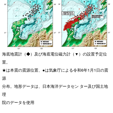
海底地震計（◆）及び海底電位磁力計（▼）の設置予定位
置。
★は本震の震源位置、●は気象庁による令和6年1月1日の震
源
分布。地形データは、日本海洋データセン ター及び国土地
理
院のデータを使用