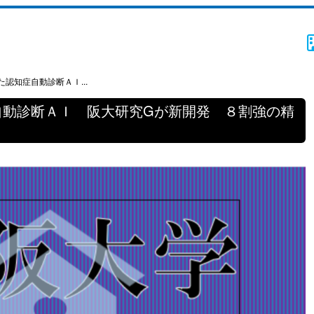
認知症自動診断ＡＩ...
自動診断ＡＩ 阪大研究Gが新開発 ８割強の精