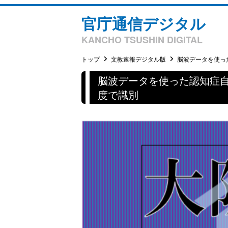
官庁通信デジタル
KANCHO TSUSHIN DIGITAL
トップ
文教速報デジタル版
脳波データを使った
脳波データを使った認知症
度で識別