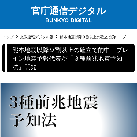
官庁通信デジタル
BUNKYO DIGITAL
トップ
文教速報デジタル版
熊本地震以降９割以上の確立で的中 ブ...
熊本地震以降９割以上の確立で的中 ブレ
イン地震予報代表が「３種前兆地震予知
法」開発