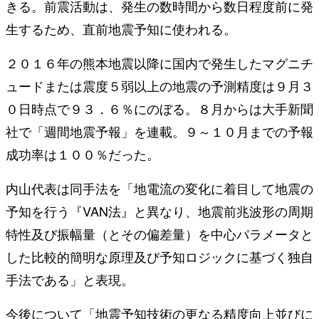
きる。前震活動は、発生の数時間から数日程度前に発
生するため、直前地震予知に使われる。
２０１６年の熊本地震以降に国内で発生したマグニチ
ュードまたは震度５弱以上の地震の予測精度は９月３
０日時点で９３．６％にのぼる。８月からは大手新聞
社で「週間地震予報」を連載。９～１０月までの予報
成功率は１００％だった。
内山代表は同手法を「地電流の変化に着目して地震の
予知を行う『VAN法』と異なり、地震前兆波形の周期
特性及び振幅量（とその偏差量）を中心パラメータと
した比較的簡明な原理及び予知ロジックに基づく独自
手法である」と表現。
今後について「地震予知技術の更なる精度向上並びに