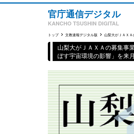
官庁通信デジタル
KANCHO TSUSHIN DIGITAL
トップ
文教速報デジタル版
山梨大がＪＡＸＡの
山梨大がＪＡＸＡの募集事
ぼす宇宙環境の影響」を来