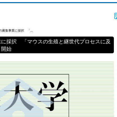
募集事業に採択 「...
業に採択 「マウスの生殖と継世代プロセスに及
月開始