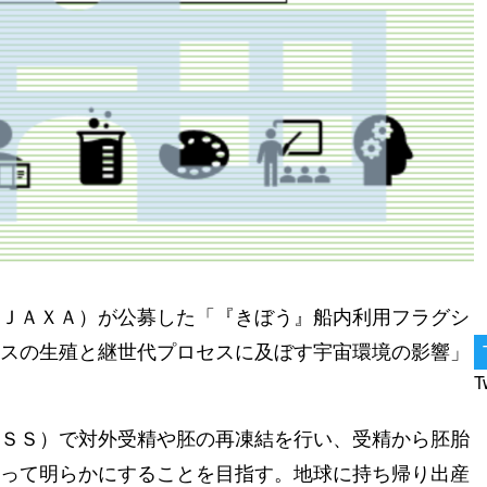
ＪＡＸＡ）が公募した「『きぼう』船内利用フラグシ
スの生殖と継世代プロセスに及ぼす宇宙環境の影響」
T
ＳＳ）で対外受精や胚の再凍結を行い、受精から胚胎
って明らかにすることを目指す。地球に持ち帰り出産