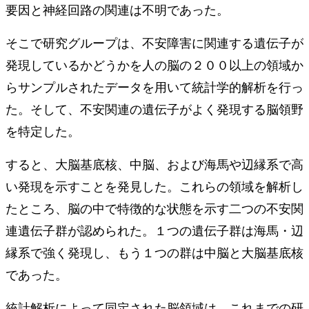
要因と神経回路の関連は不明であった。
そこで研究グループは、不安障害に関連する遺伝⼦が
発現しているかどうかを人の脳の２００以上の領域か
らサンプルされたデータを⽤いて統計学的解析を⾏っ
た。そして、不安関連の遺伝⼦がよく発現する脳領野
を特定した。
すると、⼤脳基底核、中脳、および海⾺や辺縁系で⾼
い発現を⽰すことを発見した。これらの領域を解析し
たところ、脳の中で特徴的な状態を⽰す二つの不安関
連遺伝⼦群が認められた。１つの遺伝⼦群は海⾺・辺
縁系で強く発現し、もう１つの群は中脳と⼤脳基底核
であった。
統計解析によって同定された脳領域は、これまでの研