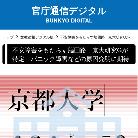
官庁通信デジタル
BUNKYO DIGITAL
トップ
文教速報デジタル版
不安障害をもたらす脳回路 京大研究Gが...
不安障害をもたらす脳回路 京大研究Gが
特定 パニック障害などの原因究明に期待