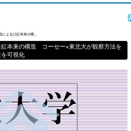
による口紅本来の構...
口紅本来の構造 コーセー×東北大が観察方法を
造を可視化