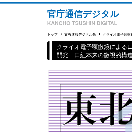
官庁通信デジタル
KANCHO TSUSHIN DIGITAL
トップ
文教速報デジタル版
クライオ電子顕微鏡
クライオ電子顕微鏡による
開発 口紅本来の微視的構