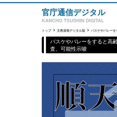
官庁通信デジタル
KANCHO TSUSHIN DIGITAL
トップ
文教速報デジタル版
バスケやバレーをす
バスケやバレーをすると高
査、可能性示唆