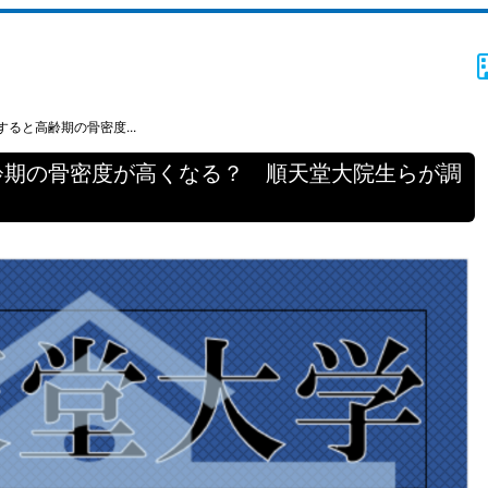
ると高齢期の骨密度...
齢期の骨密度が高くなる？ 順天堂大院生らが調