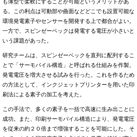
も薄型で柔軟にすることが可能というメリットがあ
る。この利点は可動部や曲⾯などどこでも設置可能な
環境発電素⼦やセンサーを開発する上で都合がよい。
⼀⽅で、スピンゼーベックは発電する電圧が⼩さいと
いう課題があった。
研究チームは、スピンゼーベックを直列に配列するこ
とで「サーモパイル構造」と呼ばれる仕組みを作製。
発電電圧を増⼤させる試みを⾏った。これを作るため
の方法として、インクジェットプリンターを⽤いた印
刷法による素⼦の加⼯を考えた。
この⼿法で、多くの素⼦を⼀括で⾼速に生み出ことに
成功。また、印刷サーモパイル構造により、発電電圧
を従来の約２０倍まで増強することを可能にした。そ