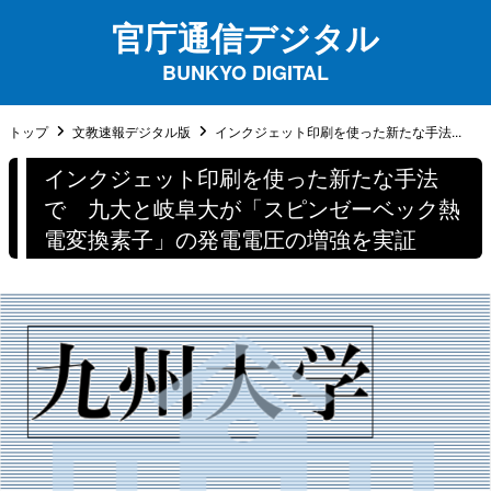
官庁通信デジタル
BUNKYO DIGITAL
トップ
文教速報デジタル版
インクジェット印刷を使った新たな手法...
インクジェット印刷を使った新たな手法
で 九大と岐阜大が「スピンゼーベック熱
電変換素⼦」の発電電圧の増強を実証