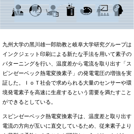
九州⼤学の⿊川雄⼀郎助教と岐⾩⼤学研究グループは
インクジェット印刷による新たな⼿法を⽤いて素⼦の
パターニングを⾏い、温度差から電流を取り出す「ス
ピンゼーベック熱電変換素⼦」の発電電圧の増強を実
証した。ＩｏＴ社会で求められる大量のセンサーや環
境発電素子を高速に生産するという需要を満たすこと
ができるとしている。
スピンゼーベック熱電変換素⼦は、温度差と取り出す
電流の⽅向が互いに直交しているため、従来素⼦より