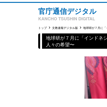
官庁通信デジタル
KANCHO TSUSHIN DIGITAL
トップ
文教速報デジタル版
地球研が７月に「イ
地球研が７月に「インドネ
人々の希望〜