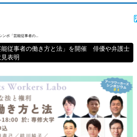
ンポ「芸能従事者の...
芸能従事者の働き方と法」を開催 俳優や弁護士
意見表明