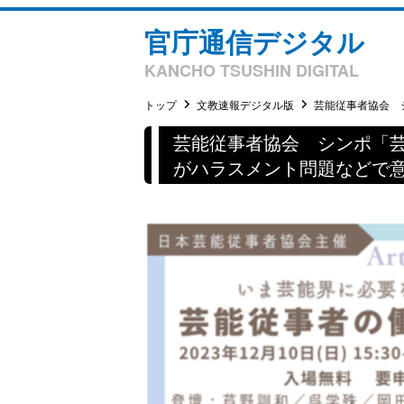
官庁通信デジタル
KANCHO TSUSHIN DIGITAL
トップ
文教速報デジタル版
芸能従事者協会 シ
芸能従事者協会 シンポ「
がハラスメント問題などで