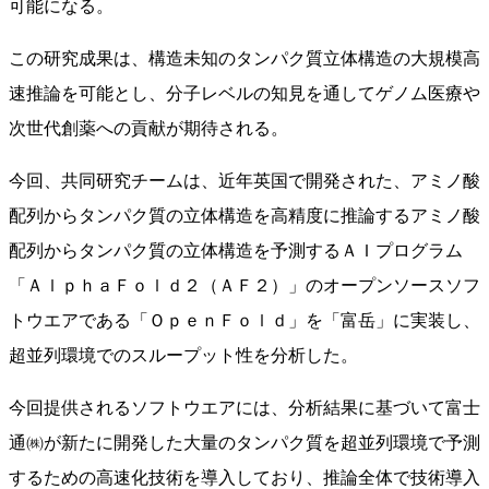
可能になる。
この研究成果は、構造未知のタンパク質立体構造の大規模高
速推論を可能とし、分子レベルの知見を通してゲノム医療や
次世代創薬への貢献が期待される。
今回、共同研究チームは、近年英国で開発された、アミノ酸
配列からタンパク質の立体構造を高精度に推論するアミノ酸
配列からタンパク質の立体構造を予測するＡＩプログラム
「ＡｌｐｈａＦｏｌｄ２（ＡＦ２）」のオープンソースソフ
トウエアである「ＯｐｅｎＦｏｌｄ」を「富岳」に実装し、
超並列環境でのスループット性を分析した。
今回提供されるソフトウエアには、分析結果に基づいて富士
通㈱が新たに開発した大量のタンパク質を超並列環境で予測
するための高速化技術を導入しており、推論全体で技術導入