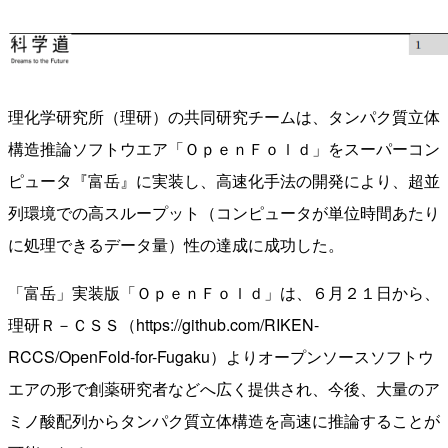
理化学研究所（理研）の共同研究チームは、タンパク質立体
構造推論ソフトウエア「ＯｐｅｎＦｏｌｄ」をスーパーコン
ピュータ『富岳』に実装し、高速化手法の開発により、超並
列環境での高スループット（コンピュータが単位時間あたり
に処理できるデータ量）性の達成に成功した。
「富岳」実装版「ＯｐｅｎＦｏｌｄ」は、６月２１日から、
理研Ｒ－ＣＳＳ（https://github.com/RIKEN-
RCCS/OpenFold-for-Fugaku）よりオープンソースソフトウ
エアの形で創薬研究者などへ広く提供され、今後、大量のア
ミノ酸配列からタンパク質立体構造を高速に推論することが