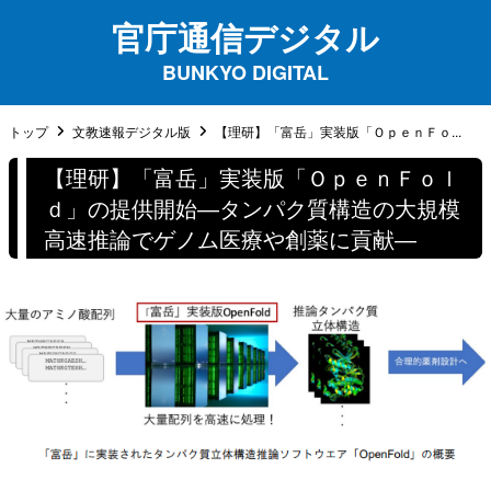
官庁通信デジタル
BUNKYO DIGITAL
トップ
文教速報デジタル版
【理研】「富岳」実装版「ＯｐｅｎＦｏ...
【理研】「富岳」実装版「ＯｐｅｎＦｏｌ
ｄ」の提供開始―タンパク質構造の大規模
高速推論でゲノム医療や創薬に貢献―