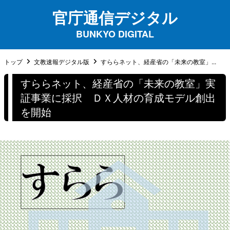
官庁通信デジタル
BUNKYO DIGITAL
トップ
文教速報デジタル版
すららネット、経産省の「未来の教室」...
すららネット、経産省の「未来の教室」実
証事業に採択 ＤＸ人材の育成モデル創出
を開始