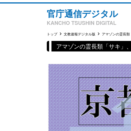
官庁通信デジタル
KANCHO TSUSHIN DIGITAL
トップ
文教速報デジタル版
アマゾンの霊長類「
アマゾンの霊長類「サキ」