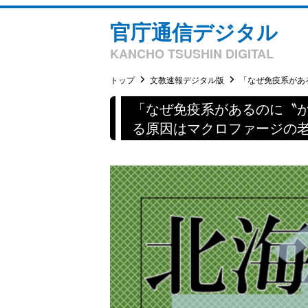
官庁通信デジタル
KANCHO TSUSHIN DIGITAL
トップ
文教速報デジタル版
「なぜ免疫系がある
「なぜ免疫系があるのに〝
る原因はマクロファージの