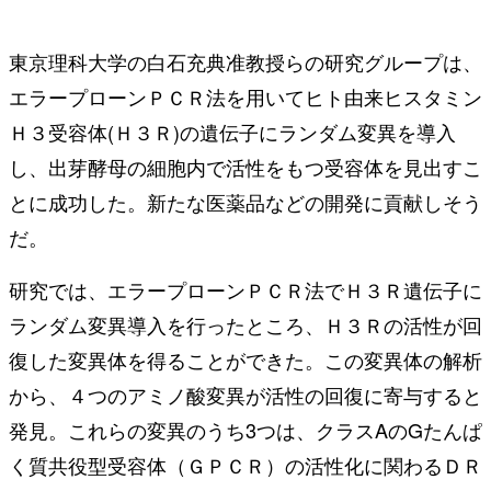
東京理科大学の白石充典准教授らの研究グループは、
エラープローンＰＣＲ法を用いてヒト由来ヒスタミン
Ｈ３受容体(Ｈ３Ｒ)の遺伝子にランダム変異を導入
し、出芽酵母の細胞内で活性をもつ受容体を見出すこ
とに成功した。新たな医薬品などの開発に貢献しそう
だ。
研究では、エラープローンＰＣＲ法でＨ３Ｒ遺伝子に
ランダム変異導入を行ったところ、Ｈ３Ｒの活性が回
復した変異体を得ることができた。この変異体の解析
から、４つのアミノ酸変異が活性の回復に寄与すると
発見。これらの変異のうち3つは、クラスAのGたんぱ
く質共役型受容体（ＧＰＣＲ）の活性化に関わるＤＲ