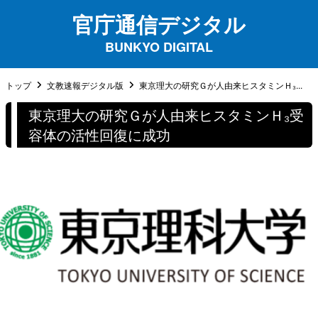
官庁通信デジタル
BUNKYO DIGITAL
トップ
文教速報デジタル版
東京理大の研究Ｇが人由来ヒスタミンＨ₃...
東京理大の研究Ｇが人由来ヒスタミンＨ₃受
容体の活性回復に成功