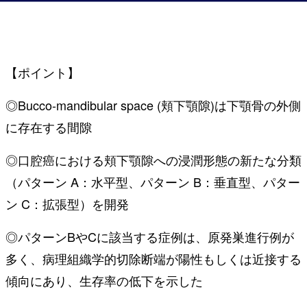
【ポイント】
◎Bucco-mandibular space (頬下顎隙)は下顎骨の外側
に存在する間隙
◎口腔癌における頬下顎隙への浸潤形態の新たな分類
（パターン A：水平型、パターン B：垂直型、パター
ン C：拡張型）を開発
◎パターンBやCに該当する症例は、原発巣進行例が
多く、病理組織学的切除断端が陽性もしくは近接する
傾向にあり、生存率の低下を示した