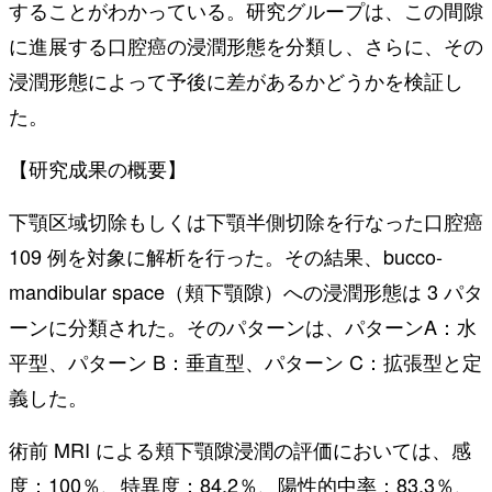
することがわかっている。研究グループは、この間隙
に進展する口腔癌の浸潤形態を分類し、さらに、その
浸潤形態によって予後に差があるかどうかを検証し
た。
【研究成果の概要】
下顎区域切除もしくは下顎半側切除を行なった口腔癌
109 例を対象に解析を行った。その結果、bucco-
mandibular space（頬下顎隙）への浸潤形態は 3 パタ
ーンに分類された。そのパターンは、パターンA：水
平型、パターン B：垂直型、パターン C：拡張型と定
義した。
術前 MRI による頬下顎隙浸潤の評価においては、感
度：100％、特異度：84.2％、陽性的中率：83.3％、