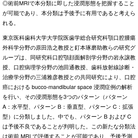
◎術前MRIで本分類に即した浸潤形態を把握すること
が可能であり、本分類は予後予に有用であると考えら
れる。
東京医科歯科大学大学院医歯学総合研究科顎口腔腫瘍
外科学分野の原田浩之教授と釘本琢磨助教らの研究グ
ループは、同研究科口腔顎顔面解剖学分野の岩永譲教
授、口腔病理学分野の池田通教授、歯科放射線診断・
治療学分野の三浦雅彦教授との共同研究により、口腔
癌における bucco-mandibular space 浸潤症例の解析
を行い、その浸潤形態を3つのパターン（パターン
A：水平型、パターン B：垂直型、パターン C：拡張
型）に分類しました。中でも、パターン B および C
は予後不良であることが判明した。この新たな分類法
は術前 MRI で評価することが可能であり、予後予測