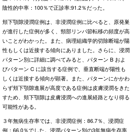
陰性的中率：100％で正診率:91.2％だった。
頬下顎隙浸潤症例は、非浸潤症例に比べると、原発巣
が進行した症例が多く、頸部リンパ節転移の頻度が高
いことがわかった。また、病理組織学的切除断端が陽
性もしくは近接する傾向にありました。さらに、浸潤
パターン別に詳細に調べてみると、パターン B およ
びパターン C に該当する症例で、垂直断端が陽性も
しくは近接する傾向が顕著。また、パターンにかかわ
らず頬下顎隙進展が高度である症例は皮膚浸潤をきた
すため、頬下顎隙は皮膚浸潤への進展経路となり得る
可能性がある。
３年無病生存率では、非浸潤症例：86.7％、浸潤症
例：66.0％でした。浸潤パターン別の3年無病生存率