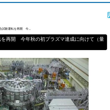
試験運転を再開 今...
転を再開 今年秋の初プラズマ達成に向けて（量