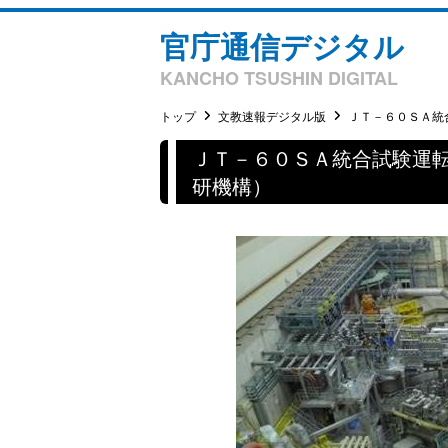
官庁通信デジタル
KANCHO TSUSHIN DIGITAL
トップ
文教速報デジタル版
ＪＴ－６０ＳＡ統合
ＪＴ－６０ＳＡ統合試験運
研機構）