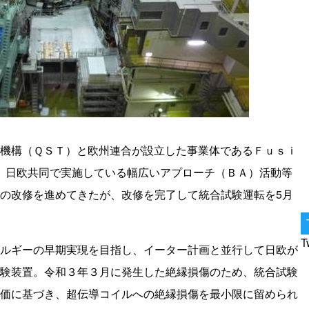
機構（ＱＳＴ）と欧州連合が設立した事業体であるＦｕｓｉ
は、日欧共同で実施している幅広いアプローチ（ＢＡ）活動等
の改修を進めてきたが、改修を完了して統合試験運転を5月
T
ルギーの早期実現を目指し、イーター計画と並行して日欧が
験装置。令和３年３月に発生した絶縁損傷のため、統合試験
価に基づき、超伝導コイルへの絶縁損傷を最小限に留められ