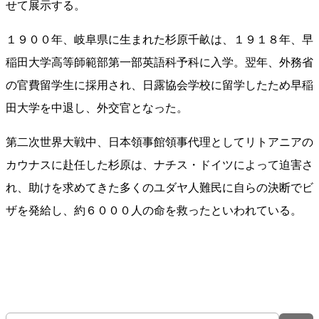
せて展示する。
１９００年、岐阜県に生まれた杉原千畝は、１９１８年、早
稲田大学高等師範部第一部英語科予科に入学。翌年、外務省
の官費留学生に採用され、日露協会学校に留学したため早稲
田大学を中退し、外交官となった。
第二次世界大戦中、日本領事館領事代理としてリトアニアの
カウナスに赴任した杉原は、ナチス・ドイツによって迫害さ
れ、助けを求めてきた多くのユダヤ人難民に自らの決断でビ
ザを発給し、約６０００人の命を救ったといわれている。