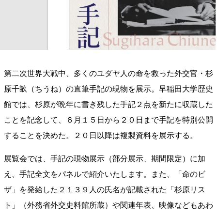
第二次世界大戦中、多くのユダヤ人の命を救った外交官・杉
原千畝（ちうね）の直筆手記の現物を展示。早稲田大学歴史
館では、杉原が晩年に書き残した手記２点を新たに収蔵した
ことを記念して、６月１５日から２０日まで手記を特別公開
することを決めた。２０日以降は複製資料を展示する。
展覧会では、手記の現物展示（部分展示、期間限定）に加
え、手記全文をパネルで紹介いたします。また、「命のビ
ザ」を発給した２１３９人の氏名が記載された「杉原リス
ト」（外務省外交史料館所蔵）や関連年表、映像などもあわ