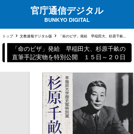
官庁通信デジタル
BUNKYO DIGITAL
トップ
文教速報デジタル版
「命のビザ」発給 早稲田大、杉原千畝...
「命のビザ」発給 早稲田大、杉原千畝の
直筆手記実物を特別公開 １５日～２０日