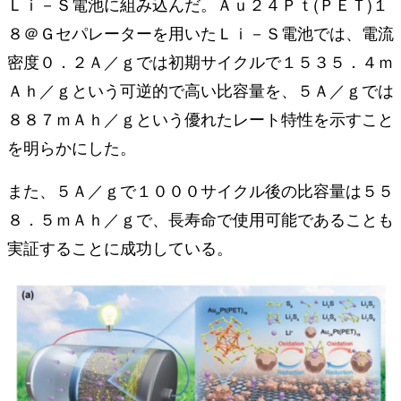
Ｌｉ－Ｓ電池に組み込んだ。Ａｕ２４Ｐｔ(ＰＥＴ)１
８＠Ｇセパレーターを用いたＬｉ－Ｓ電池では、電流
密度０．２Ａ／ｇでは初期サイクルで１５３５．４ｍ
Ａｈ／ｇという可逆的で高い比容量を、５Ａ／ｇでは
８８７ｍＡｈ／ｇという優れたレート特性を示すこと
を明らかにした。
また、５Ａ／ｇで１０００サイクル後の比容量は５５
８．５ｍＡｈ／ｇで、長寿命で使用可能であることも
実証することに成功している。