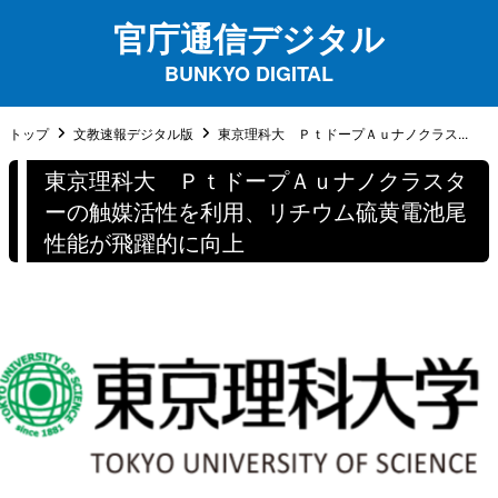
官庁通信デジタル
BUNKYO DIGITAL
トップ
文教速報デジタル版
東京理科大 ＰｔドープＡｕナノクラス...
東京理科大 ＰｔドープＡｕナノクラスタ
ーの触媒活性を利用、リチウム硫黄電池尾
性能が飛躍的に向上