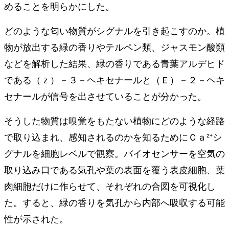
めることを明らかにした。
どのような匂い物質がシグナルを引き起こすのか。植
物が放出する緑の香りやテルペン類、ジャスモン酸類
などを解析した結果、緑の香りである青葉アルデヒド
である（ｚ）－３－ヘキセナールと（Ｅ）－２－ヘキ
セナールが信号を出させていることが分かった。
そうした物質は嗅覚をもたない植物にどのような経路
で取り込まれ、感知されるのかを知るためにＣａ²⁺シ
グナルを細胞レベルで観察。バイオセンサーを空気の
取り込み口である気孔や葉の表面を覆う表皮細胞、葉
肉細胞だけに作らせて、それぞれの合図を可視化し
た。すると、緑の香りを気孔から内部へ吸収する可能
性が示された。