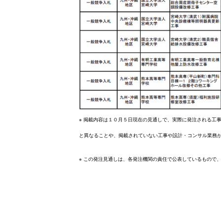
※ 掲載内容は１０月５日現在の見通しで、実際に発注される工
と異なることや、掲載されていない工事や設計・コンサル業務
※ この発注見通しは、各発注機関の責任で公表しているもので