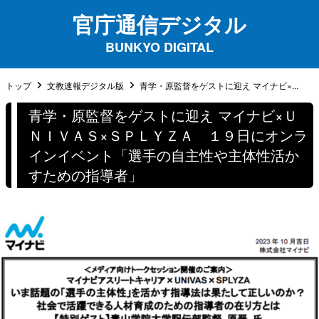
官庁通信デジタル
BUNKYO DIGITAL
トップ
文教速報デジタル版
青学・原監督をゲストに迎え マイナビ×...
青学・原監督をゲストに迎え マイナビ×Ｕ
ＮＩＶＡＳ×ＳＰＬＹＺＡ １９日にオンラ
インイベント「選手の自主性や主体性活か
すための指導者」