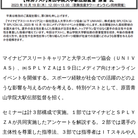
マイナビアスリートキャリアと大学スポーツ協会（ＵＮＩＶ
ＡＳ）、㈱ＳＰＬＹＺＡは１９日にメディア向けオンライン
イベントを開催する。スポーツ経験が社会での活躍のどのよ
うな影響を与えるのかを考える。特別ゲストとして、原晋青
山学院大駅伝部監督を招く。
セミナーは計３部構成で実施。１部ではマイナビとＳＰＬＹ
ＺＡが共同実施したアンケートを解説する。２部では選手の
主体性を尊重した指導法、３部では指導者はＩＴスキルや人