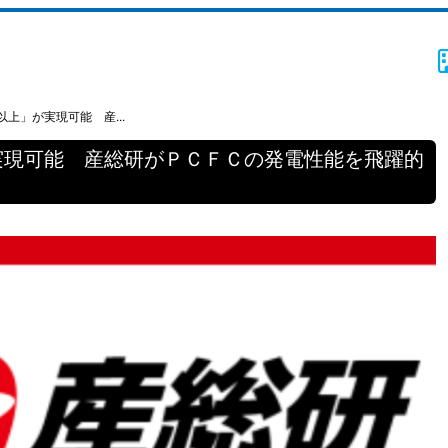
上」が実現可能 産...
実現可能 産総研がＰＣＦＣの発電性能を飛躍的