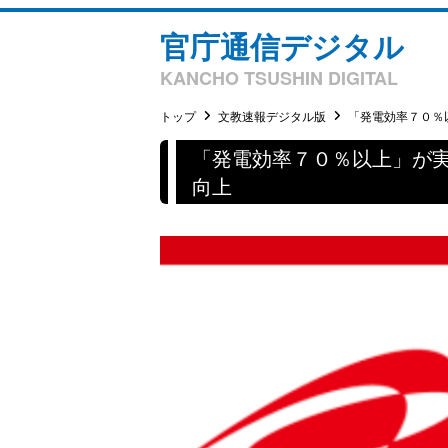
官庁通信デジタル
KANCHO TSUSHIN DIGITAL
トップ
文教速報デジタル版
「発電効率７０％以
「発電効率７０％以上」が
向上