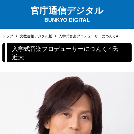
官庁通信デジタル
BUNKYO DIGITAL
トップ
文教速報デジタル版
入学式音楽プロデューサーにつんく&...
入学式音楽プロデューサーにつんく♂氏
近大