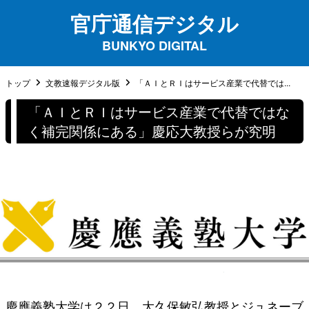
官庁通信デジタル
BUNKYO DIGITAL
トップ
文教速報デジタル版
「ＡＩとＲＩはサービス産業で代替では...
「ＡＩとＲＩはサービス産業で代替ではな
く補完関係にある」慶応大教授らが究明
慶應義塾大学は２２日、大久保敏弘教授とジュネーブ