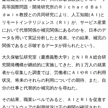
高等国際問題・開発研究所のＲｉｃｈａｒｄ Ｂａｌ
ｄｗｉｎ教授との共同研究により、人工知能(ＡＩ)と
リモートインテリジェンス（ＲＩ）が、サービス産業
において代替関係か補完関係にあるのかを、日本のデ
ータを用いて実証分析したと発表。その結果、補完の
関係であると示唆するデータが得られたという。
大久保敏弘研究室（慶應義塾大学）とＮＩＲＡ総合研
究開発機構が継続的に実施してきた、約１万人の就業
者から収集した調査では、労働者にＡＩやＲＩの利用
状況、将来のそれらの利用についての期待、また、自
分の仕事と代替的か補完的かを尋ねた。
その結果、職業レベルでみると、ＡＩとＲＩを促進す
るソフトウェアの利用状況は正の相関が確認された。