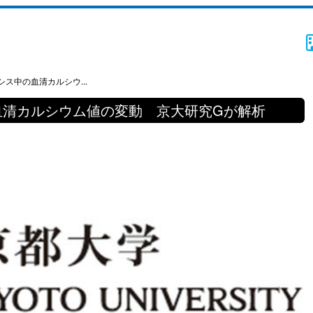
ス中の血清カルシウ...
血清カルシウム値の変動 京大研究Gが解析